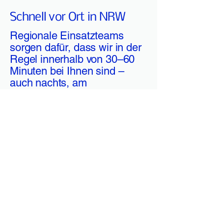
Schnell vor Ort in NRW
Regionale Einsatzteams
sorgen dafür, dass wir in der
Regel innerhalb von 30–60
Minuten bei Ihnen sind –
auch nachts, am
Wochenende und an
Feiertagen.
Ehrliche Festpreise
Klare Preisabsprachen vor
Arbeitsbeginn. Keine Überraschungen,
keine versteckten Kosten, volle