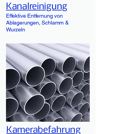
Kanalreinigung
Effektive Entfernung von
Ablagerungen, Schlamm &
Wurzeln
Kamerabefahrung