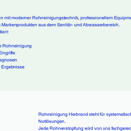
en mit moderner Rohrreinigungstechnik, professionellem Equipm
 Markenprodukten aus dem Sanitär- und Abwasserbereich.
iert:
 Rohrreinigung
ingriffe
iagnosen
e Ergebnisse
Rohrreinigung Herbrand steht für systematische
Notlösungen.
Jede Rohrverstopfung wird von uns fachgere