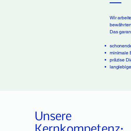
Wir arbeit
bewährten
Das garant
schonende
minimale E
präzise D
langlebig
Unsere
Kernkompetenz: