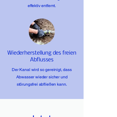
effektiv entfernt.
Wiederherstellung des freien
Abflusses
Der Kanal wird so gereinigt, dass
Abwasser wieder sicher und
störungsfrei abfließen kann.