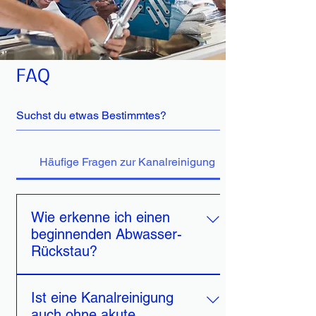
FAQ
Häufige Fragen zur Kanalreinigung
Wie erkenne ich einen
beginnenden Abwasser-
Rückstau?
Typische Anzeichen sind gluckernde
Ist eine Kanalreinigung
Geräusche, langsam ablaufendes
auch ohne akute
Wasser oder unangenehme Gerüche