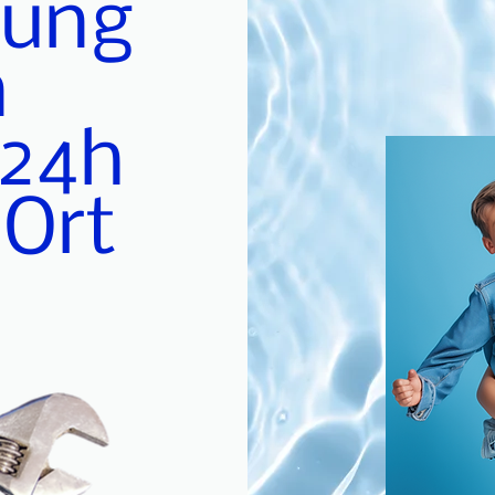
gung
n
 24h
 Ort