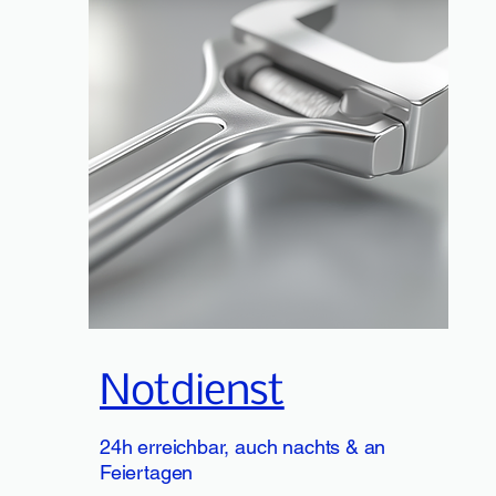
Notdienst
24h erreichbar, auch nachts & an
Feiertagen