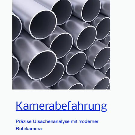
Kamerabefahrung
Präzise Ursachenanalyse mit moderner
Rohrkamera