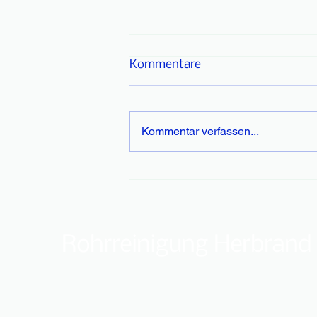
Kommentare
Kommentar verfassen...
Versicherung & Haftung bei
Rohrverstopfung – Wer
zahlt im Schadensfall?
Rohrreinigung Herbrand
Datenschutz