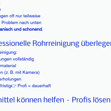
:
n
gen oft nur teilweise
s Problem nach unten
anisch und schonend
.
ssionelle Rohrreinigung überlegen
einigung:
ungen vollständig
material
n (z. B. mit Kamera)
erholungen
ristig👉 Profi = dauerhaft
ittel können helfen – Profis lösen