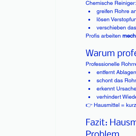
Chemische Reiniger
greifen Rohre a
lösen Verstopfun
verschieben da
Profis arbeiten 
mech
Warum profe
Professionelle Rohrr
entfernt Ablager
schont das Rohr
erkennt Ursache
verhindert Wied
👉 Hausmittel = kurzf
Fazit: Hausm
Problem