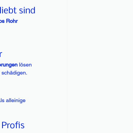
iebt sind
bs Rohr 
r
erungen
 lösen 
 schädigen.
ls alleinige 
 Profis