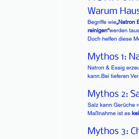
Warum Hausm
Begriffe wie
„Natron 
reinigen“
werden taus
Doch helfen diese M
Mythos 1: Na
Natron & Essig erze
kann.Bei tieferen Ve
Mythos 2: S
Salz kann Gerüche re
Maßnahme ist es 
ke
Mythos 3: Ch