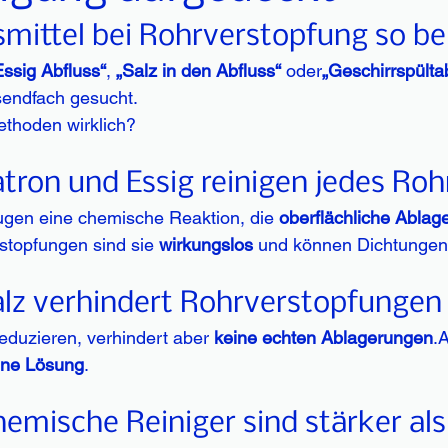
ittel bei Rohrverstopfung so bel
Essig Abfluss“
, 
„Salz in den Abfluss“
 oder
„Geschirrspülta
endfach gesucht.
ethoden wirklich?
tron und Essig reinigen jedes Roh
ugen eine chemische Reaktion, die 
oberflächliche Ablag
rstopfungen sind sie 
wirkungslos
 und können Dichtungen
alz verhindert Rohrverstopfungen
duzieren, verhindert aber 
keine echten Ablagerungen
.A
ine Lösung
.
emische Reiniger sind stärker als