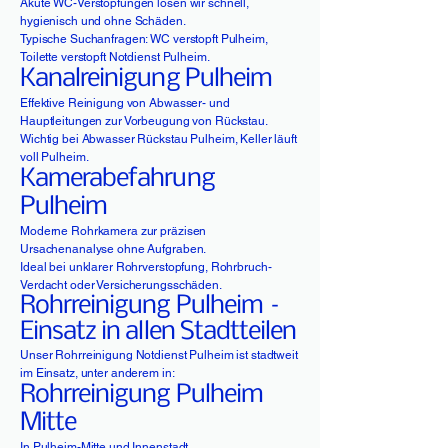
Akute WC-Verstopfungen lösen wir schnell,
hygienisch und ohne Schäden.
Typische Suchanfragen: WC verstopft Pulheim,
Toilette verstopft Notdienst Pulheim.
Kanalreinigung Pulheim
Effektive Reinigung von Abwasser- und
Hauptleitungen zur Vorbeugung von Rückstau.
Wichtig bei Abwasser Rückstau Pulheim, Keller läuft
voll Pulheim.
Kamerabefahrung
Pulheim
Moderne Rohrkamera zur präzisen
Ursachenanalyse ohne Aufgraben.
Ideal bei unklarer Rohrverstopfung, Rohrbruch-
Verdacht oder Versicherungsschäden.
Rohrreinigung Pulheim –
Einsatz in allen Stadtteilen
Unser Rohrreinigung Notdienst Pulheim ist stadtweit
im Einsatz, unter anderem in:
Rohrreinigung Pulheim
Mitte
In Pulheim-Mitte und Innenstadt