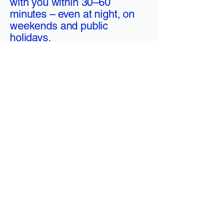
with you within 30–60
minutes – even at night, on
weekends and public
holidays.
Honest fixed prices
Clear price agreements before work
begins. No surprises, no hidden
costs, full transparency.
Permanent solutions