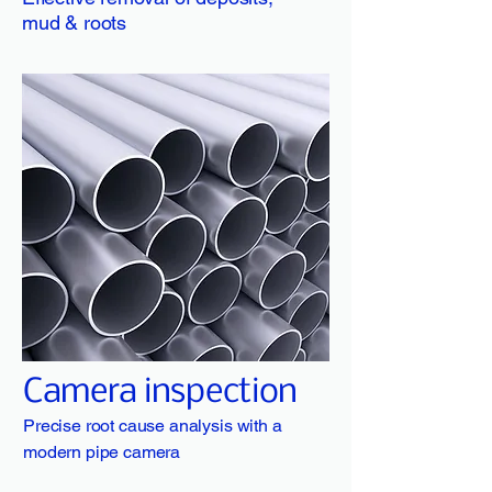
mud & roots
Camera inspection
Precise root cause analysis with a
modern pipe camera