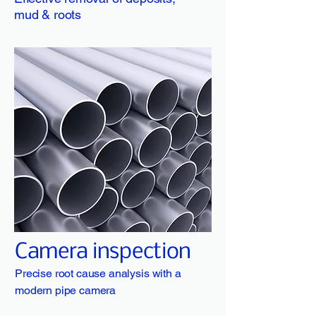
mud & roots
Camera inspection
Precise root cause analysis with a
modern pipe camera