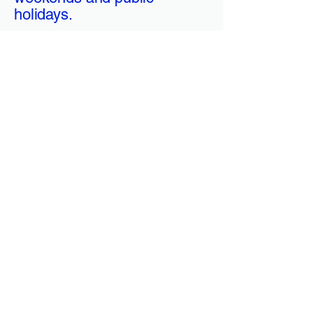
holidays.
Honest fixed prices
Clear price agreements before work
begins. No surprises, no hidden
costs, full transparency.
Permanent solutions
We analyze the cause of the blockage
using modern technology and resolve