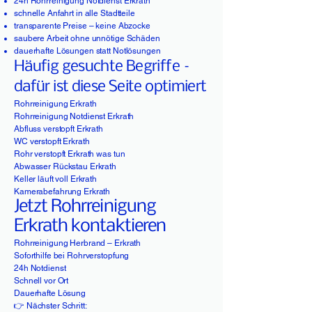
24h Rohrreinigung Notdienst Erkrath
schnelle Anfahrt in alle Stadtteile
transparente Preise – keine Abzocke
saubere Arbeit ohne unnötige Schäden
dauerhafte Lösungen statt Notlösungen
Häufig gesuchte Begriffe –
dafür ist diese Seite optimiert
Rohrreinigung Erkrath
Rohrreinigung Notdienst Erkrath
Abfluss verstopft Erkrath
WC verstopft Erkrath
Rohr verstopft Erkrath was tun
Abwasser Rückstau Erkrath
Keller läuft voll Erkrath
Kamerabefahrung Erkrath
Jetzt Rohrreinigung
Erkrath kontaktieren
Rohrreinigung Herbrand – Erkrath
Soforthilfe bei Rohrverstopfung
24h Notdienst
Schnell vor Ort
Dauerhafte Lösung
👉 Nächster Schritt: